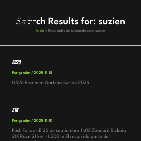
Ir
al
contenido
Search Results for:
suzien
Inicio
Resultados de búsqueda para: suzien
2025
Por
gzadm
/
2025-11-18
GS25 Resumen Gorbeia Suzien 2025
21K
Por
gzadm
/
2025-11-10
Push Forward! 26 de septiembre 11:00 Zeanuri, Bizkaia
21K Race 21 km +1.200 m El recorrido parte del