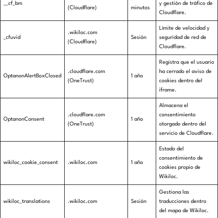
__cf_bm
y gestión de tráfico de
(Cloudflare)
minutos
Cloudflare.
Límite de velocidad y
.wikiloc.com
_cfuvid
Sesión
seguridad de red de
(Cloudflare)
Cloudflare.
Registra que el usuario
.cloudflare.com
ha cerrado el aviso de
OptanonAlertBoxClosed
1 año
(OneTrust)
cookies dentro del
iframe.
Almacena el
.cloudflare.com
consentimiento
OptanonConsent
1 año
(OneTrust)
otorgado dentro del
servicio de Cloudflare.
Estado del
consentimiento de
wikiloc_cookie_consent
.wikiloc.com
1 año
cookies propio de
Wikiloc.
Gestiona las
wikiloc_translations
.wikiloc.com
Sesión
traducciones dentro
del mapa de Wikiloc.