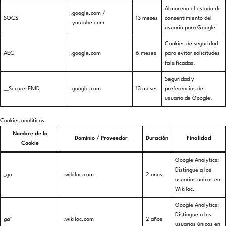
Almacena el estado de
.google.com /
SOCS
13 meses
consentimiento del
.youtube.com
usuario para Google.
Cookies de seguridad
AEC
.google.com
6 meses
para evitar solicitudes
falsificadas.
Seguridad y
__Secure-ENID
.google.com
13 meses
preferencias de
usuario de Google.
Cookies analíticas
Nombre de la
Dominio / Proveedor
Duración
Finalidad
Cookie
Google Analytics:
Distingue a los
_ga
.wikiloc.com
2 años
usuarios únicos en
Wikiloc.
Google Analytics:
Distingue a los
ga
*
.wikiloc.com
2 años
usuarios únicos en