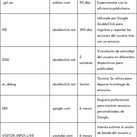
_gcl_au
.wikiloc.com
90 días
Experimentar con la
eficiencia publicitaria.
Utilizada por Google
DoubleClick para
IDE
.doubleclick.net
390 días
registrar y reportar las
acciones del usuario tras
ver un anuncio.
Vinculación de actividad
2
del usuario en diferentes
DSID
.doubleclick.net
semanas
dispositivos para
publicidad.
Técnica: Se utiliza para
ar_debug
.doubleclick.net
Sesión
depurar la entrega de
anuncios.
Registra preferencias
para mostrar anuncios
NID
.google.com
6 meses
personalizados de
Google.
Intenta estimar el ancho
de banda del usuario y
VISITOR_INFO1_LIVE
.youtube.com
6 meses