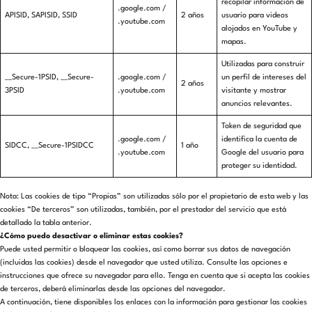
recopilar información de
.google.com /
APISID, SAPISID, SSID
2 años
usuario para videos
.youtube.com
alojados en YouTube y
mapas.
Utilizadas para construir
__Secure-1PSID, __Secure-
.google.com /
un perfil de intereses del
2 años
3PSID
.youtube.com
visitante y mostrar
anuncios relevantes.
Token de seguridad que
.google.com /
identifica la cuenta de
SIDCC, __Secure-1PSIDCC
1 año
.youtube.com
Google del usuario para
proteger su identidad.
Nota: Las cookies de tipo “Propias” son utilizadas sólo por el propietario de esta web y las
cookies “De terceros” son utilizadas, también, por el prestador del servicio que está
detallado la tabla anterior.
¿Cómo puedo desactivar o eliminar estas cookies?
Puede usted permitir o bloquear las cookies, así como borrar sus datos de navegación
(incluidas las cookies) desde el navegador que usted utiliza. Consulte las opciones e
instrucciones que ofrece su navegador para ello. Tenga en cuenta que si acepta las cookies
de terceros, deberá eliminarlas desde las opciones del navegador.
A continuación, tiene disponibles los enlaces con la información para gestionar las cookies