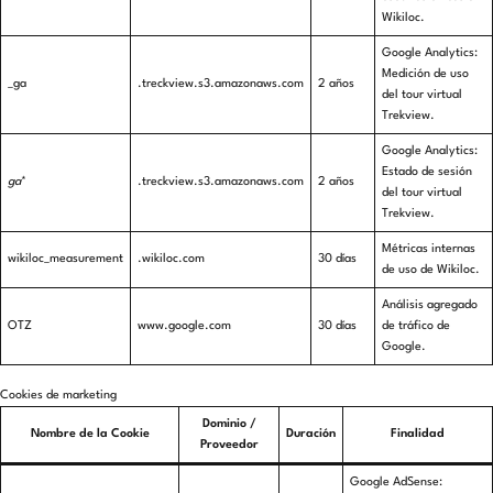
Wikiloc.
Google Analytics:
Medición de uso
_ga
.treckview.s3.amazonaws.com
2 años
del tour virtual
Trekview.
Google Analytics:
Estado de sesión
ga
*
.treckview.s3.amazonaws.com
2 años
del tour virtual
Trekview.
Métricas internas
wikiloc_measurement
.wikiloc.com
30 días
de uso de Wikiloc.
Análisis agregado
OTZ
www.google.com
30 días
de tráfico de
Google.
Cookies de marketing
Dominio /
Nombre de la Cookie
Duración
Finalidad
Proveedor
Google AdSense: