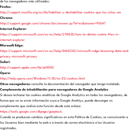
de los navegadores más utilizados:
Firefox
:
http://support.mozilla.org/es/kb/habilitar-y-deshabilitar-cookies-que-los-sitios-we
Chrome
:
http://support.google.com/chrome/bin/answer.py?hl=es&answer=95647
Internet Explorer
:
https://support.microsoft.com/es-es/help/278835/how-to-delete-cookie-files-in-
internet-explorer
Microsoft Edge:
https://support.microsoft.com/es-es/help/4468242/microsoft-edge-browsing-data-and-
privacy-microsoft-privacy
Safari
:
http://support.apple.com/kb/ph5042
Opera
:
http://help.opera.com/Windows/11.50/es-ES/cookies.html
Otros navegadores:
consulte la documentación del navegador que tenga instalado.
Complemento de inhabilitación para navegadores de Google Analytics
Si desea rechazar las cookies analíticas de Google Analytics en todos los navegadores, de
forma que no se envíe información suya a Google Analitys, puede descargar un
complemento que realiza esta función desde este enlace:
https://tools.google.com/dlpage/gaoptout
.
Cuando se produzcan cambios significativos en esta Política de Cookies, se comunicarán a
los Usuarios bien mediante la web o a través de correo electrónico a los Usuarios
registrados.