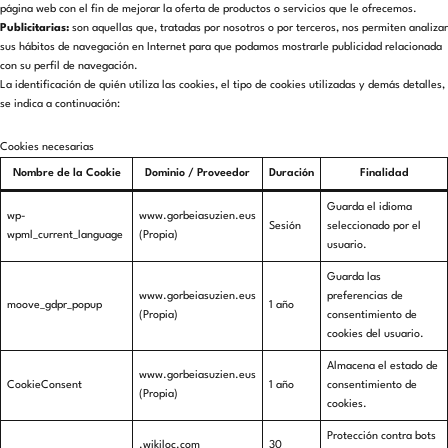
página web con el fin de mejorar la oferta de productos o servicios que le ofrecemos.
Publicitarias:
son aquellas que, tratadas por nosotros o por terceros, nos permiten analizar
sus hábitos de navegación en Internet para que podamos mostrarle publicidad relacionada
con su perfil de navegación.
La identificación de quién utiliza las cookies, el tipo de cookies utilizadas y demás detalles,
se indica a continuación:
Cookies necesarias
Nombre de la Cookie
Dominio / Proveedor
Duración
Finalidad
Guarda el idioma
wp-
www.gorbeiasuzien.eus
Sesión
seleccionado por el
wpml_current_language
(Propia)
usuario.
Guarda las
www.gorbeiasuzien.eus
preferencias de
moove_gdpr_popup
1 año
(Propia)
consentimiento de
cookies del usuario.
Almacena el estado de
www.gorbeiasuzien.eus
CookieConsent
1 año
consentimiento de
(Propia)
cookies.
Protección contra bots
.wikiloc.com
30