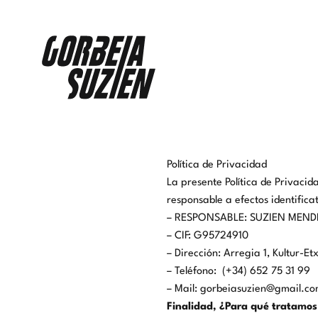
Ir
al
contenido
Política de Privacidad
La presente Política de Privacida
responsable a efectos identificat
– RESPONSABLE: SUZIEN MEND
– CIF: G95724910
– Dirección: Arregia 1, Kultur-E
– Teléfono: (+34) 652 75 31 99
– Mail: gorbeiasuzien@gmail.c
Finalidad, ¿Para qué tratamos