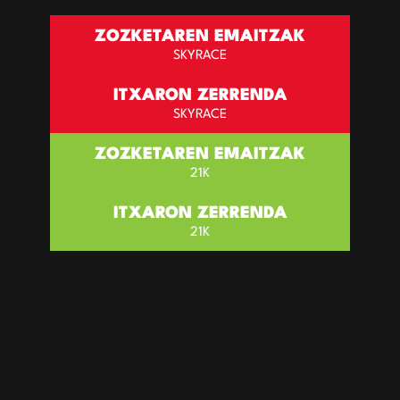
2026eko irailak 26 – Zeanuri (Bizkaia)
Zozketaren emaitzak
SKYRACE
ITXARON ZERRENDA
SKYRACE
Zozketaren emaitzak
21K
ITXARON ZERRENDA
21K