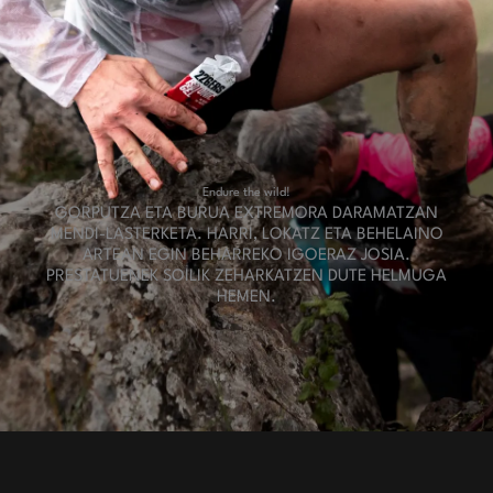
Endure
the wild!
GORPUTZA ETA BURUA EXTREMORA DARAMATZAN
MENDI-LASTERKETA. HARRI, LOKATZ ETA BEHELAINO
ARTEAN EGIN BEHARREKO IGOERAZ JOSIA.
PRESTATUENEK SOILIK ZEHARKATZEN DUTE HELMUGA
HEMEN.